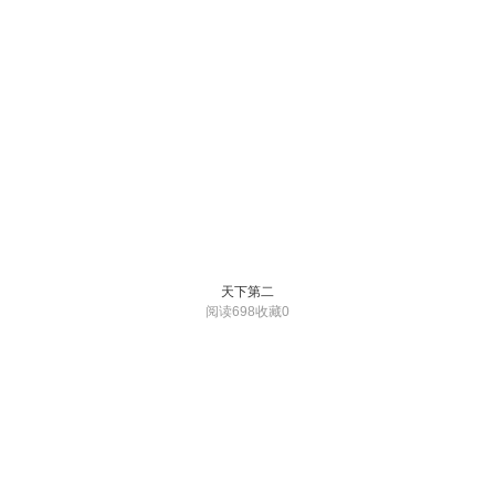
天下第二
阅读698
收藏0