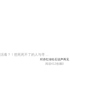
着？！想死死不了的人与寻 ...
对赤红绿柱石说声再见
阅读412
收藏0