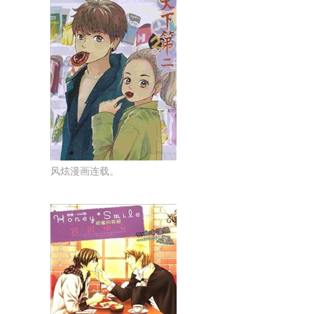
风炫漫画连载。