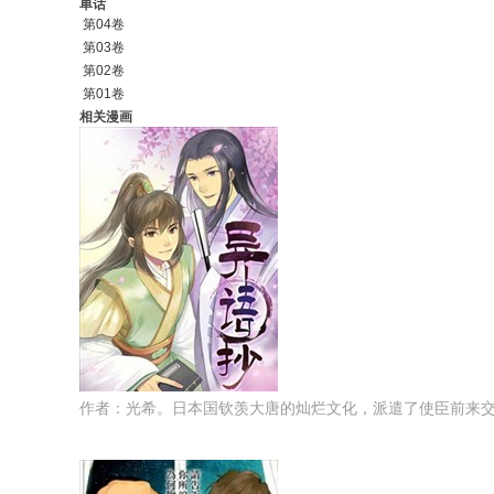
单话
第04卷
第03卷
第02卷
第01卷
相关漫画
作者：光希。日本国钦羡大唐的灿烂文化，派遣了使臣前来交流