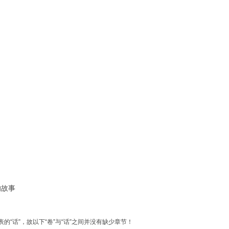
的故事
的“话”，故以下“卷”与“话”之间并没有缺少章节！