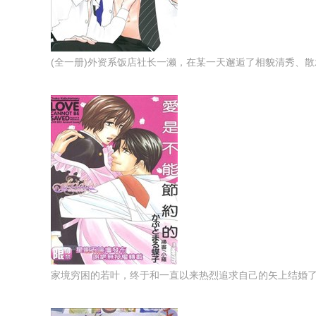
(全一册)外资系饭店社长一濑，在某一天邂逅了相貌清秀、散发
家境穷困的若叶，终于和一直以来热烈追求自己的矢上结婚了。