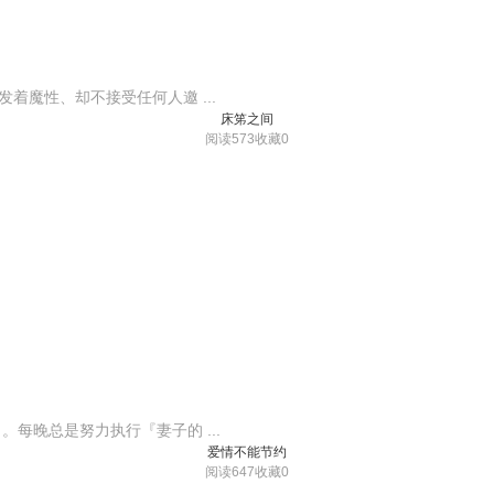
着魔性、却不接受任何人邀 ...
床笫之间
阅读573
收藏0
每晚总是努力执行『妻子的 ...
爱情不能节约
阅读647
收藏0