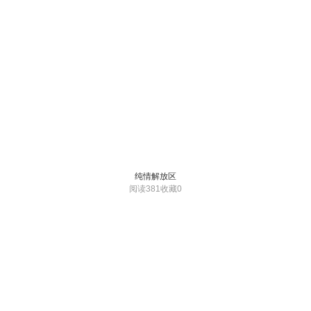
纯情解放区
阅读381
收藏0