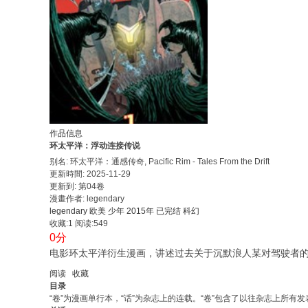
作品信息
环太平洋：浮动连接传说
别名: 环太平洋：通感传奇, Pacific Rim - Tales From the Drift
更新時間: 2025-11-29
更新到: 第04卷
漫畫作者: legendary
legendary
欧美
少年
2015年
已完结
科幻
收藏:1
阅读:549
0分
电影环太平洋衍生漫画，讲述过去关于沉默浪人某对驾驶者
阅读
收藏
目录
“卷”为漫画单行本，“话”为杂志上的连载。“卷”包含了以往杂志上所有发表