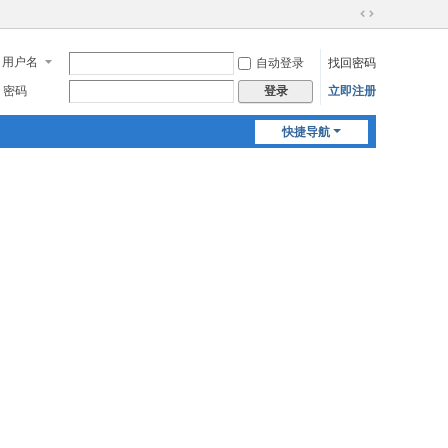
切
换
用户名
自动登录
找回密码
到
宽
密码
立即注册
登录
版
快捷导航