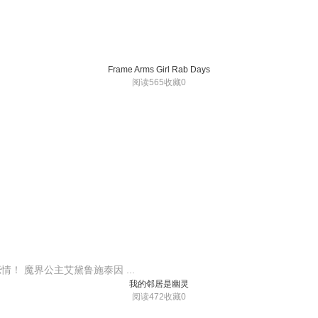
Frame Arms Girl Rab Days
阅读565
收藏0
 魔界公主艾黛鲁施泰因 ...
我的邻居是幽灵
阅读472
收藏0