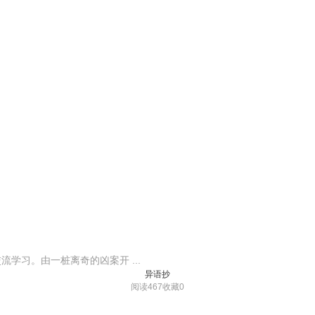
学习。由一桩离奇的凶案开 ...
异语抄
阅读467
收藏0