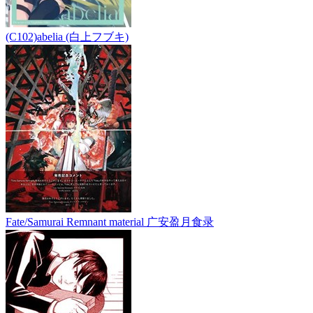
(C102)abelia (白上フブキ)
Fate/Samurai Remnant material 广安盈月食录