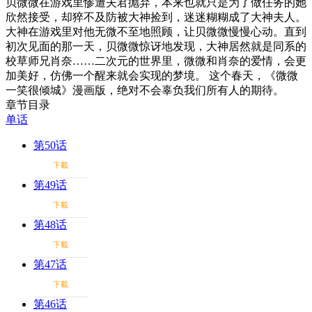
贝微微在游戏里惨遭夫君抛弃，本来也就只是为了做任务的她
欣然接受，却猝不及防被大神捡到，迷迷糊糊成了大神夫人。
大神在游戏里对他无微不至地照顾，让贝微微慢慢心动。直到
初次见面的那一天，贝微微惊讶地发现，大神居然就是同系的
校草师兄肖奈……二次元的世界里，微微和肖奈的爱情，会更
加美好，仿佛一个醒来就会实现的梦境。 这个春天，《微微
一笑很倾城》漫画版，绝对不会辜负我们所有人的期待。
章节目录
单话
第50话
下載
第49话
下載
第48话
下載
第47话
下載
第46话