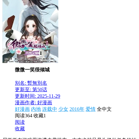
微微一笑很倾城
别名: 暫無別名
更新至: 第50话
更新时间: 2025-11-29
漫画作者: 好漫画
好漫画
内地
连载中
少女
2016年
爱情
全中文
阅读364
收藏1
阅读
收藏