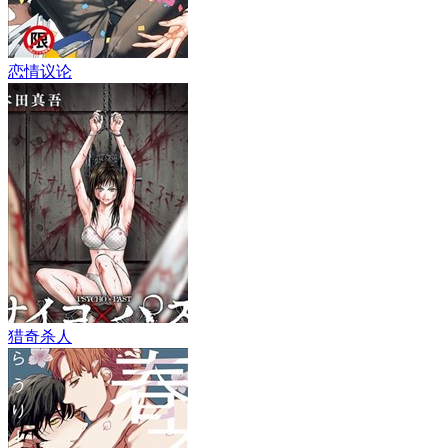
恋情议论
猎奇杀人