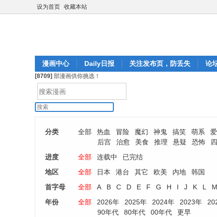
设为首页
收藏本站
漫画中心
Daily日报
关注发布页，防丢失
论
[8709]
部漫画供你挑选！
分类
全部
热血
冒险
魔幻
神鬼
搞笑
萌系
爱
后宫
治愈
美食
推理
悬疑
恐怖
进度
全部
连载中
已完结
地区
全部
日本
港台
其它
欧美
内地
韩国
首字母
全部
A
B
C
D
E
F
G
H
I
J
K
L
年份
全部
2026年
2025年
2024年
2023年
20
90年代
80年代
00年代
更早