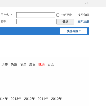
切
换
用户名
自动登录
找回密码
到
宽
密码
立即注册
登录
版
快捷导航
历史
伪娘
宅男
腐女
耽美
百合
014年
2013年
2012年
2011年
2010年