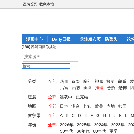
设为首页
收藏本站
漫画中心
Daily日报
关注发布页，防丢失
论
[188]
部漫画供你挑选！
分类
全部
热血
冒险
魔幻
神鬼
搞笑
萌系
爱
后宫
治愈
美食
推理
悬疑
恐怖
进度
全部
连载中
已完结
地区
全部
日本
港台
其它
欧美
内地
韩国
首字母
全部
A
B
C
D
E
F
G
H
I
J
K
L
年份
全部
2026年
2025年
2024年
2023年
20
90年代
80年代
00年代
更早