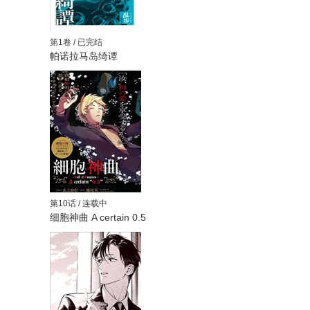
第1卷 / 已完结
帕诺拉马岛绮谭
第10话 / 连载中
细胞神曲 A certain 0.5