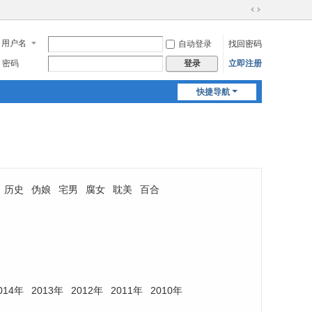
切
换
用户名
自动登录
找回密码
到
宽
密码
立即注册
登录
版
快捷导航
历史
伪娘
宅男
腐女
耽美
百合
014年
2013年
2012年
2011年
2010年