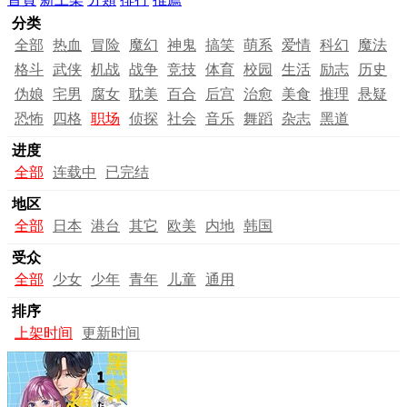
分类
全部
热血
冒险
魔幻
神鬼
搞笑
萌系
爱情
科幻
魔法
格斗
武侠
机战
战争
竞技
体育
校园
生活
励志
历史
伪娘
宅男
腐女
耽美
百合
后宫
治愈
美食
推理
悬疑
恐怖
四格
职场
侦探
社会
音乐
舞蹈
杂志
黑道
进度
全部
连载中
已完结
地区
全部
日本
港台
其它
欧美
内地
韩国
受众
全部
少女
少年
青年
儿童
通用
排序
上架时间
更新时间