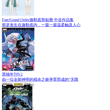
Fate/Grand Order迦勒底剪贴册 中谷作品集
那是发生在迦勒底内，一篇一篇温柔触及人心
黑猫年刊V2
由一位全能神明的残余之躯孕育而成的“无限