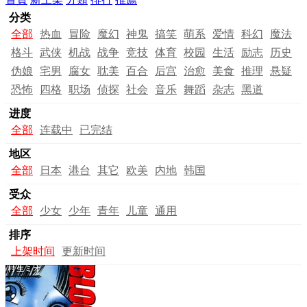
分类
全部
热血
冒险
魔幻
神鬼
搞笑
萌系
爱情
科幻
魔法
格斗
武侠
机战
战争
竞技
体育
校园
生活
励志
历史
伪娘
宅男
腐女
耽美
百合
后宫
治愈
美食
推理
悬疑
恐怖
四格
职场
侦探
社会
音乐
舞蹈
杂志
黑道
进度
全部
连载中
已完结
地区
全部
日本
港台
其它
欧美
内地
韩国
受众
全部
少女
少年
青年
儿童
通用
排序
上架时间
更新时间