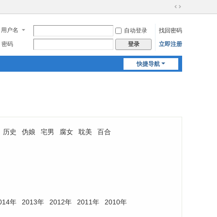
切
换
用户名
自动登录
找回密码
到
宽
密码
立即注册
登录
版
快捷导航
历史
伪娘
宅男
腐女
耽美
百合
014年
2013年
2012年
2011年
2010年