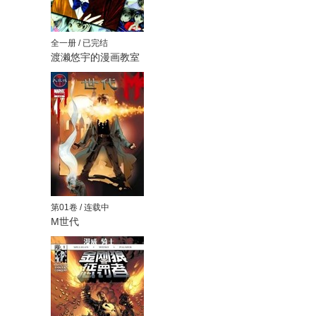
全一册 / 已完结
渡濑悠宇的漫画教室
第01卷 / 连载中
M世代