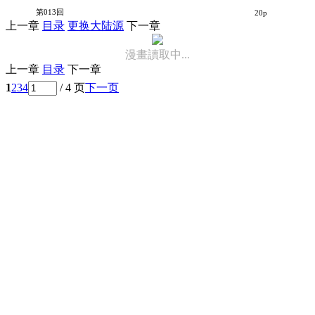
爱的魔法ColorfulComic
第013回
20p
上一章
目录
更换大陆源
下一章
漫畫讀取中...
上一章
目录
下一章
1
2
3
4
/ 4 页
下一页