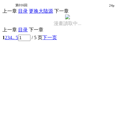
哥哥★妄想暴走
第016回
24p
上一章
目录
更换大陆源
下一章
漫畫讀取中...
上一章
目录
下一章
1
2
3
4
.. 5
/ 5 页
下一页