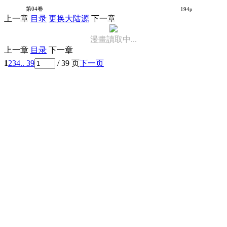
电脑奇侠02
第04卷
194p
上一章
目录
更换大陆源
下一章
漫畫讀取中...
上一章
目录
下一章
1
2
3
4
.. 39
/ 39 页
下一页