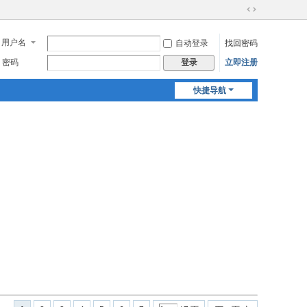
切
换
用户名
自动登录
找回密码
到
宽
密码
立即注册
登录
版
快捷导航