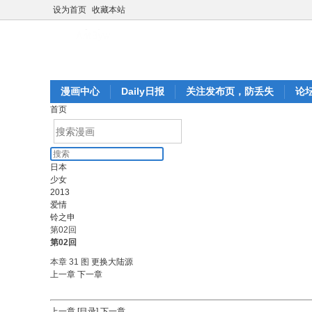
设为首页
收藏本站
漫画中心
Daily日报
关注发布页，防丢失
论
首页
日本
少女
2013
爱情
铃之申
第02回
第02回
本章 31 图
更换大陆源
上一章
下一章
上一章
[目录]
下一章