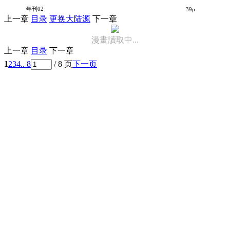
猫女V4
年刊02
39p
上一章
目录
更换大陆源
下一章
漫畫讀取中...
上一章
目录
下一章
1
2
3
4
.. 8
/ 8 页
下一页