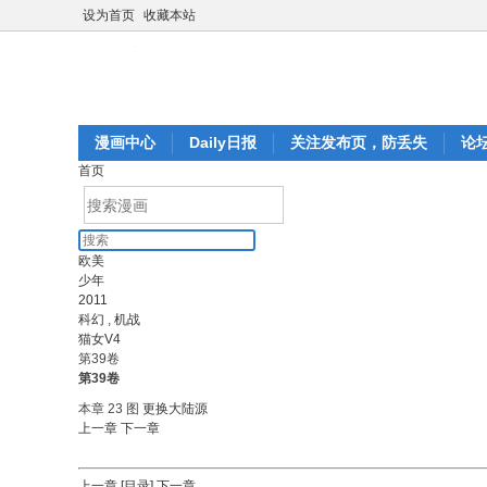
设为首页
收藏本站
漫画中心
Daily日报
关注发布页，防丢失
论
首页
欧美
少年
2011
科幻
,
机战
猫女V4
第39卷
第39卷
本章 23 图
更换大陆源
上一章
下一章
上一章
[目录]
下一章