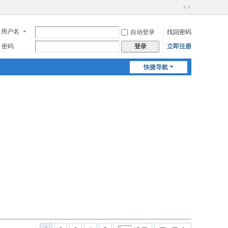
切
换
用户名
自动登录
找回密码
到
宽
密码
立即注册
登录
版
快捷导航