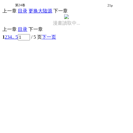
猫女V4
第24卷
21p
上一章
目录
更换大陆源
下一章
漫畫讀取中...
上一章
目录
下一章
1
2
3
4
.. 5
/ 5 页
下一页