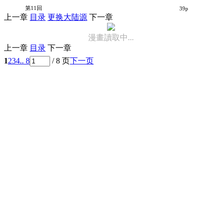
Oz
第11回
39p
上一章
目录
更换大陆源
下一章
漫畫讀取中...
上一章
目录
下一章
1
2
3
4
.. 8
/ 8 页
下一页