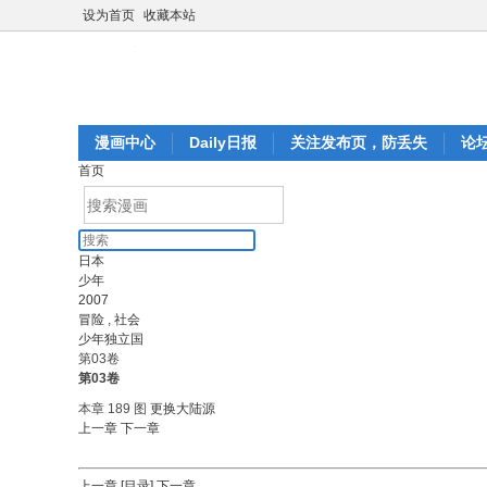
设为首页
收藏本站
漫画中心
Daily日报
关注发布页，防丢失
论
首页
日本
少年
2007
冒险
,
社会
少年独立国
第03卷
第03卷
本章 189 图
更换大陆源
上一章
下一章
上一章
[目录]
下一章