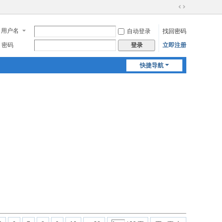
切
换
用户名
自动登录
找回密码
到
宽
密码
立即注册
登录
版
快捷导航