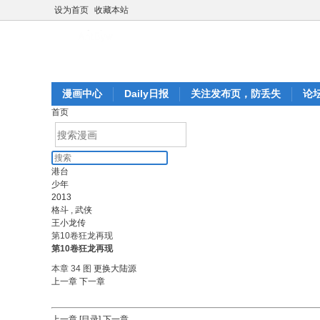
设为首页
收藏本站
漫画中心
Daily日报
关注发布页，防丢失
论
首页
港台
少年
2013
格斗
,
武侠
王小龙传
第10卷狂龙再现
第10卷狂龙再现
本章 34 图
更换大陆源
上一章
下一章
上一章
[目录]
下一章