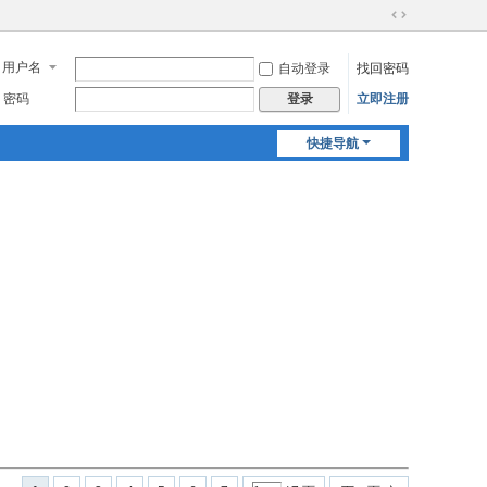
切
换
用户名
自动登录
找回密码
到
宽
密码
立即注册
登录
版
快捷导航