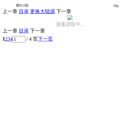
萌．萌姐妹花
第012回
18p
上一章
目录
更换大陆源
下一章
漫畫讀取中...
上一章
目录
下一章
1
2
3
4
/ 4 页
下一页