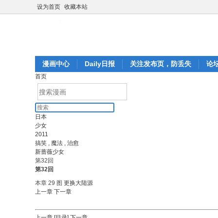
设为首页
收藏本站
漫画中心
Daily日报
关注发布页，防丢失
论
首页
日本
少女
2011
搞笑
,
魔法
,
治愈
新蔷薇少女
第32回
第32回
本章 29 图
更换大陆源
上一章
下一章
上一章
[目录]
下一章