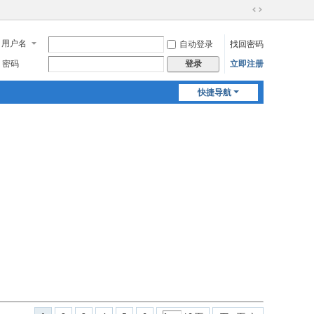
切
换
用户名
自动登录
找回密码
到
宽
密码
立即注册
登录
版
快捷导航