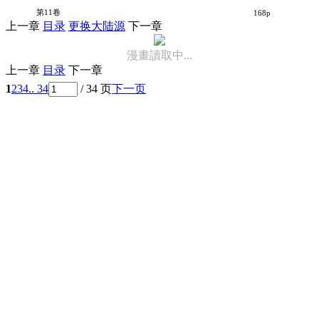
守护甜心
第11卷
168p
上一章
目录
更换大陆源
下一章
漫畫讀取中...
上一章
目录
下一章
1
2
3
4
.. 34
/ 34 页
下一页