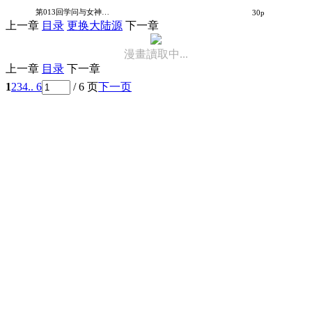
裸神温泉乡
第013回学问与女神大人
30p
上一章
目录
更换大陆源
下一章
漫畫讀取中...
上一章
目录
下一章
1
2
3
4
.. 6
/ 6 页
下一页