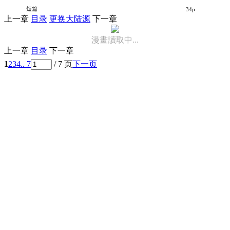
正如老师所想
短篇
34p
上一章
目录
更换大陆源
下一章
漫畫讀取中...
上一章
目录
下一章
1
2
3
4
.. 7
/ 7 页
下一页