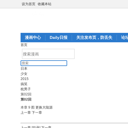
设为首页
收藏本站
漫画中心
Daily日报
关注发布页，防丢失
论
首页
日本
少女
2015
搞笑
枕男子
第02回
第02回
本章 9 图
更换大陆源
上一章
下一章
上一章
[目录]
下一章