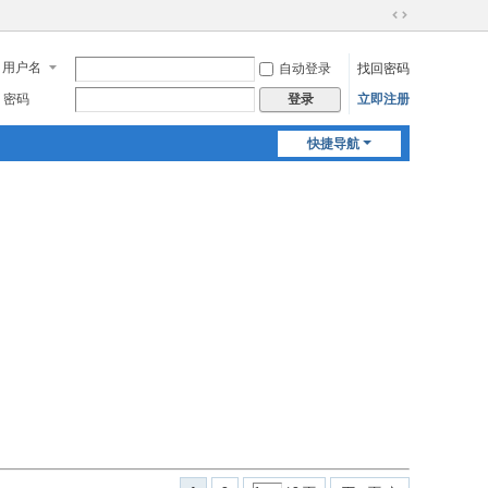
切
换
用户名
自动登录
找回密码
到
宽
密码
立即注册
登录
版
快捷导航