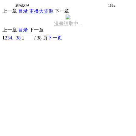
爱生事家庭
新装版24
188p
上一章
目录
更换大陆源
下一章
漫畫讀取中...
上一章
目录
下一章
1
2
3
4
.. 38
/ 38 页
下一页