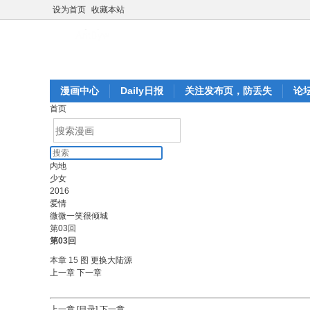
设为首页
收藏本站
漫画中心
Daily日报
关注发布页，防丢失
论
首页
内地
少女
2016
爱情
微微一笑很倾城
第03回
第03回
本章 15 图
更换大陆源
上一章
下一章
上一章
[目录]
下一章