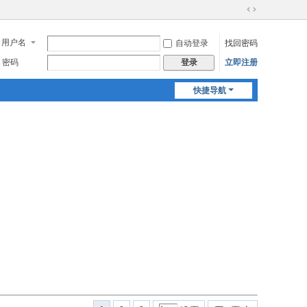
切
换
用户名
自动登录
找回密码
到
宽
密码
立即注册
登录
版
快捷导航