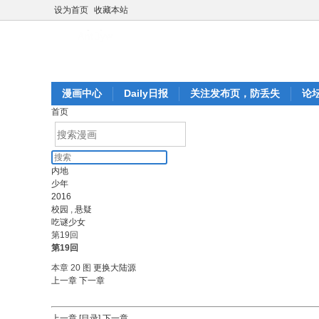
设为首页
收藏本站
漫画中心
Daily日报
关注发布页，防丢失
论
首页
内地
少年
2016
校园
,
悬疑
吃谜少女
第19回
第19回
本章 20 图
更换大陆源
上一章
下一章
上一章
[目录]
下一章