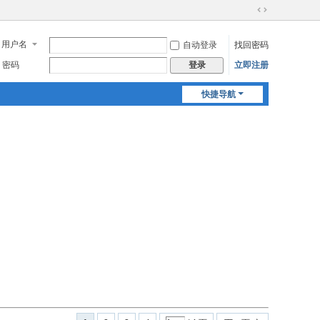
切
换
用户名
自动登录
找回密码
到
宽
密码
立即注册
登录
版
快捷导航