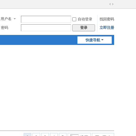
切
换
用户名
自动登录
找回密码
到
宽
密码
立即注册
登录
版
快捷导航