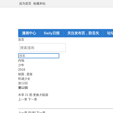
设为首页
收藏本站
漫画中心
Daily日报
关注发布页，防丢失
论
首页
内地
少年
2016
校园
,
悬疑
吃谜少女
第12回
第12回
本章 21 图
更换大陆源
上一章
下一章
上一章
[目录]
下一章