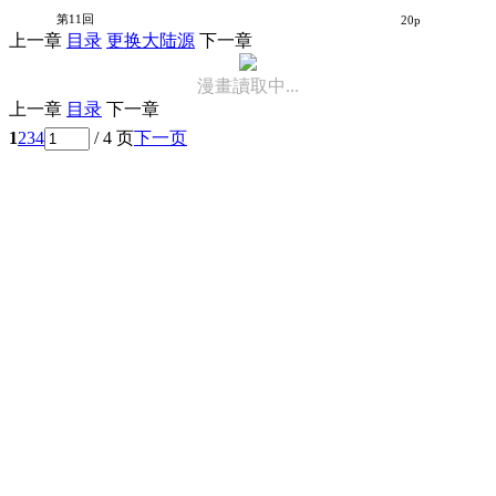
吃谜少女
第11回
20p
上一章
目录
更换大陆源
下一章
漫畫讀取中...
上一章
目录
下一章
1
2
3
4
/ 4 页
下一页