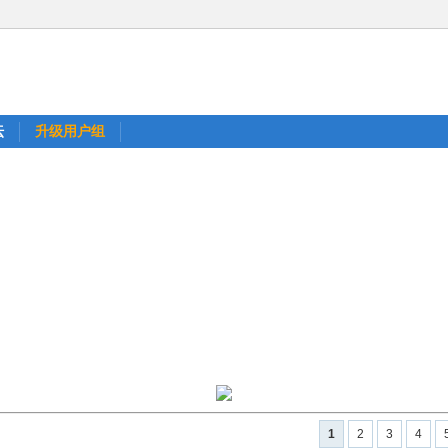
坛
升级用户组
1
2
3
4