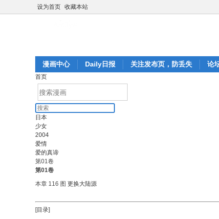
设为首页
收藏本站
漫画中心
Daily日报
关注发布页，防丢失
论
首页
日本
少女
2004
爱情
爱的真谛
第01卷
第01卷
本章 116 图
更换大陆源
[目录]