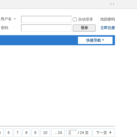
切
换
用户名
自动登录
找回密码
到
宽
密码
立即注册
登录
版
快捷导航
5
6
7
8
9
10
... 24
/ 24 页
下一页