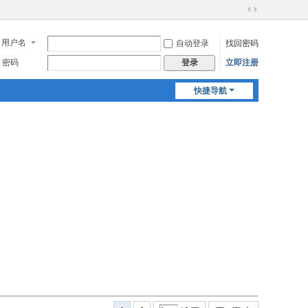
切
换
用户名
自动登录
找回密码
到
宽
密码
立即注册
登录
版
快捷导航