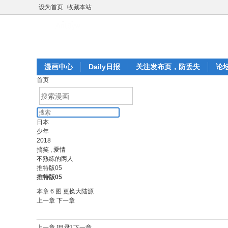
设为首页
收藏本站
漫画中心
Daily日报
关注发布页，防丢失
论
首页
日本
少年
2018
搞笑
,
爱情
不熟练的两人
推特版05
推特版05
本章 6 图
更换大陆源
上一章
下一章
上一章
[目录]
下一章