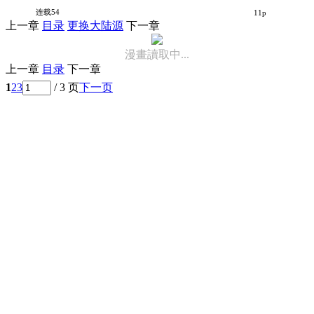
阴暗宅与不良的两厢情愿
连载54
11p
上一章
目录
更换大陆源
下一章
漫畫讀取中...
上一章
目录
下一章
1
2
3
/ 3 页
下一页