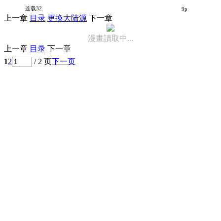
阴暗宅与不良的两厢情愿
连载32
9p
上一章
目录
更换大陆源
下一章
漫畫讀取中...
上一章
目录
下一章
1
2
/ 2 页
下一页