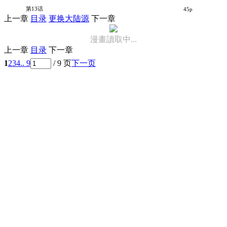
唯君乃光
第13话
45p
上一章
目录
更换大陆源
下一章
漫畫讀取中...
上一章
目录
下一章
1
2
3
4
.. 9
/ 9 页
下一页