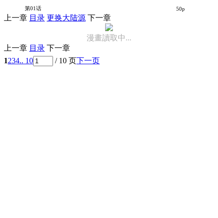
苍之骑士团
第01话
50p
上一章
目录
更换大陆源
下一章
漫畫讀取中...
上一章
目录
下一章
1
2
3
4
.. 10
/ 10 页
下一页