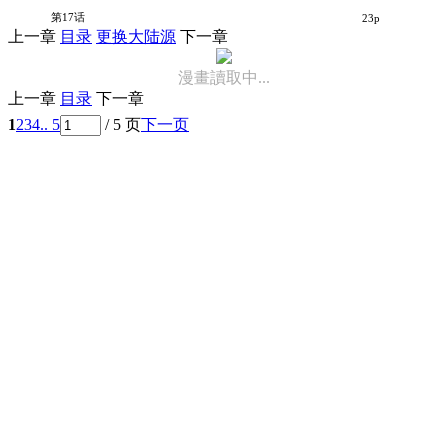
和她一起玩
第17话
23p
上一章
目录
更换大陆源
下一章
漫畫讀取中...
上一章
目录
下一章
1
2
3
4
.. 5
/ 5 页
下一页