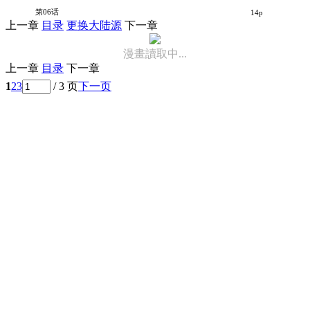
我将竹马养成暴君
第06话
14p
上一章
目录
更换大陆源
下一章
漫畫讀取中...
上一章
目录
下一章
1
2
3
/ 3 页
下一页