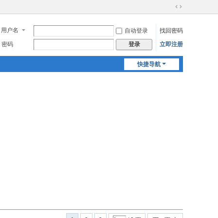
切
换
用户名
自动登录
找回密码
到
宽
密码
立即注册
登录
版
快捷导航