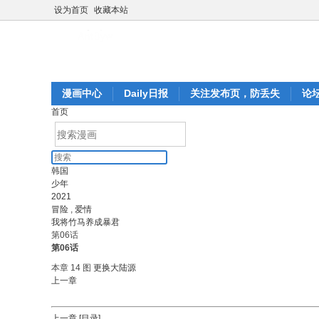
设为首页
收藏本站
漫画中心
Daily日报
关注发布页，防丢失
论
首页
韩国
少年
2021
冒险
,
爱情
我将竹马养成暴君
第06话
第06话
本章 14 图
更换大陆源
上一章
上一章
[目录]