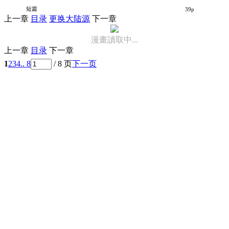
想看看你那微不足道的优点
短篇
39p
上一章
目录
更换大陆源
下一章
漫畫讀取中...
上一章
目录
下一章
1
2
3
4
.. 8
/ 8 页
下一页