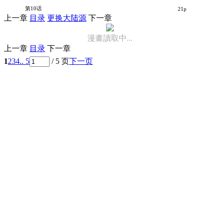
千早再起跑！
第10话
21p
上一章
目录
更换大陆源
下一章
漫畫讀取中...
上一章
目录
下一章
1
2
3
4
.. 5
/ 5 页
下一页