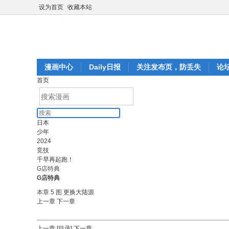
设为首页
收藏本站
漫画中心
Daily日报
关注发布页，防丢失
论
首页
日本
少年
2024
竞技
千早再起跑！
G店特典
G店特典
本章 5 图
更换大陆源
上一章
下一章
上一章
[目录]
下一章