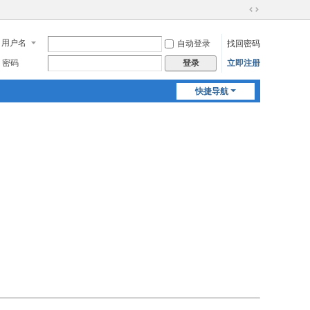
切
换
用户名
自动登录
找回密码
到
宽
密码
立即注册
登录
版
快捷导航