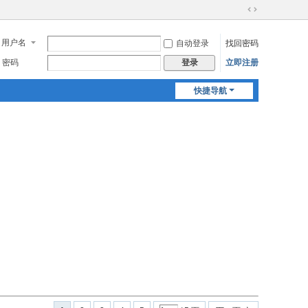
切
换
用户名
自动登录
找回密码
到
宽
密码
立即注册
登录
版
快捷导航