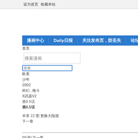
设为首页
收藏本站
漫画中心
Daily日报
关注发布页，防丢失
论
首页
欧美
少年
2002
科幻
,
格斗
X武器V2
第0.5话
第0.5话
本章 22 图
更换大陆源
下一章
[目录]
下一章