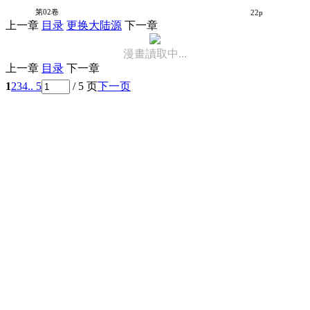
X武器V2
第02卷
22p
上一章
目录
更换大陆源
下一章
漫畫讀取中...
上一章
目录
下一章
1
2
3
4
.. 5
/ 5 页
下一页