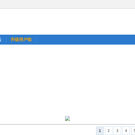
坛
升级用户组
1
2
3
4