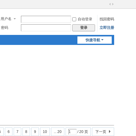
切
换
用户名
自动登录
找回密码
到
宽
密码
立即注册
登录
版
快捷导航
5
6
7
8
9
10
... 20
/ 20 页
下一页