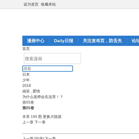
设为首页
收藏本站
漫画中心
Daily日报
关注发布页，防丢失
论
首页
日本
少年
2016
搞笑
,
爱情
为什么老师会在这里！？
第05卷
第05卷
本章 194 图
更换大陆源
上一章
下一章
上一章
[目录]
下一章