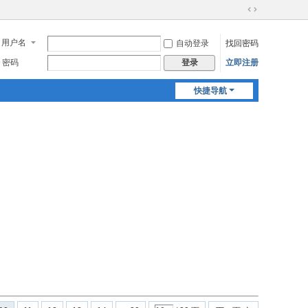
切
换
用户名
自动登录
找回密码
到
宽
密码
立即注册
登录
版
快捷导航