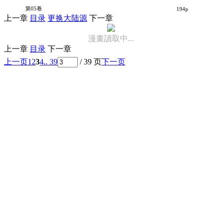
为什么老师会在这里！？
第05卷
194p
上一章
目录
更换大陆源
下一章
漫畫讀取中...
上一章
目录
下一章
上一页
1
2
3
4
.. 39
/ 39 页
下一页