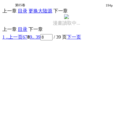
为什么老师会在这里！？
第05卷
194p
上一章
目录
更换大陆源
下一章
漫畫讀取中...
上一章
目录
下一章
1 ..
上一页
6
7
8
9
.. 39
/ 39 页
下一页