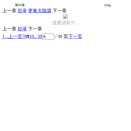
为什么老师会在这里！？
第05卷
194p
上一章
目录
更换大陆源
下一章
漫畫讀取中...
上一章
目录
下一章
1 ..
上一页
7
8
9
10
.. 39
/ 39 页
下一页