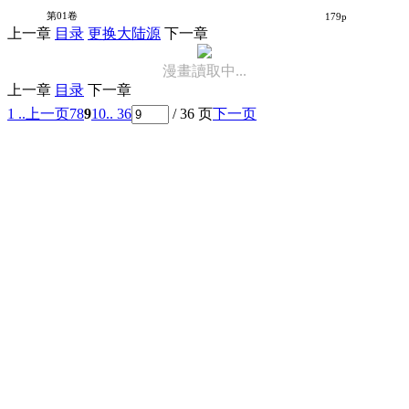
初恋融化于深蓝色中
第01卷
179p
上一章
目录
更换大陆源
下一章
漫畫讀取中...
上一章
目录
下一章
1 ..
上一页
7
8
9
10
.. 36
/ 36 页
下一页