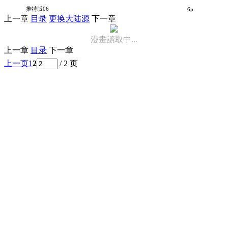
不熟练的两人
推特版06
6p
上一章
目录
更换大陆源
下一章
漫畫讀取中...
上一章
目录
下一章
上一页
1
2
/ 2 页