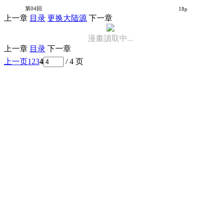
不熟练的两人
第04回
18p
上一章
目录
更换大陆源
下一章
漫畫讀取中...
上一章
目录
下一章
上一页
1
2
3
4
/ 4 页